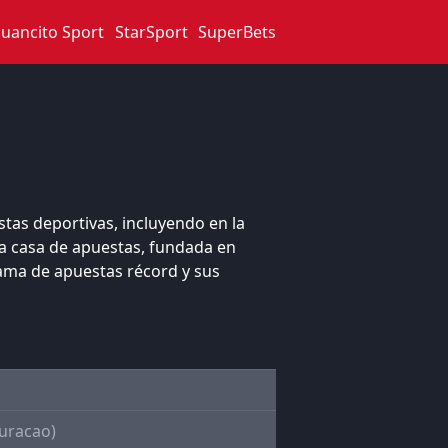
Juancito Sport
StarSport
SuperBets
tas deportivas, incluyendo en la
a casa de apuestas, fundada en
ama de apuestas récord y sus
Curacao)