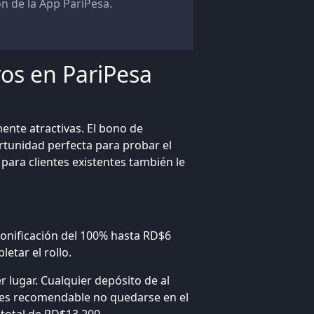
n de la App PariPesa.
os en PariPesa
ente atractivas. El bono de
rtunidad perfecta para probar el
para clientes existentes también le
bonificación del 100% hasta RD$6
etar el rollo.
 lugar. Cualquier depósito de al
, es recomendable no quedarse en el