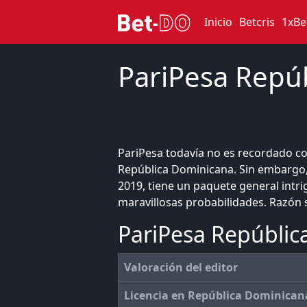
Inicio
Betcris
1xBe
Navegación principal
PariPesa Repú
PariPesa todavía no es recordado co
República Dominicana. Sin embargo,
2019, tiene un paquete general intr
maravillosas probabilidades. Razón 
PariPesa Repúblic
Valoración del editor
Licencia en República Dominican