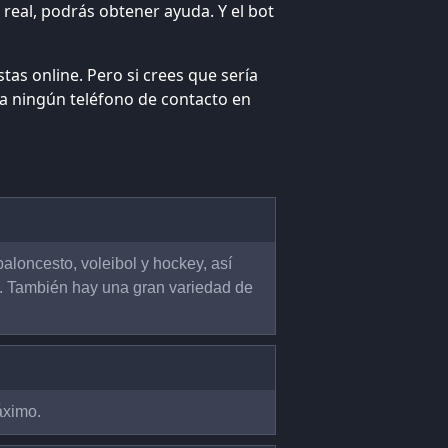
real, podrás obtener ayuda. Y el bot
as online. Pero si crees que sería
a ningún teléfono de contacto en
loncesto, voleibol y hockey, así
s. También hay una gran variedad de
áximo.