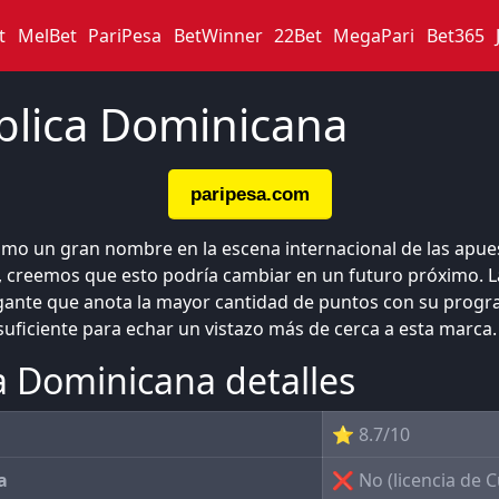
t
MelBet
PariPesa
BetWinner
22Bet
MegaPari
Bet365
blica Dominicana
paripesa.com
mo un gran nombre en la escena internacional de las apues
 creemos que esto podría cambiar en un futuro próximo. L
igante que anota la mayor cantidad de puntos con su progr
suficiente para echar un vistazo más de cerca a esta marca.
a Dominicana detalles
⭐ 8.7/10
a
❌ No (licencia de 