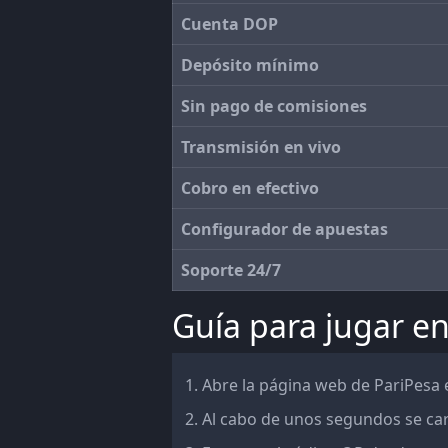
Cuenta DOP
Depósito mínimo
Sin pago de comisiones
Transmisión en vivo
Cobro en efectivo
Configurador de apuestas
Soporte 24/7
Guía para jugar en
Abre la página web de PariPesa 
Al cabo de unos segundos se car