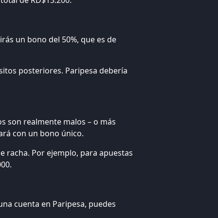
 total de RD$13.200.
birás un bono del 50%, que es de
tos posteriores. Paripesa debería
os son realmente malos – o más
ará con un bono único.
le racha. Por ejemplo, para apuestas
00.
 una cuenta en Paripesa, puedes