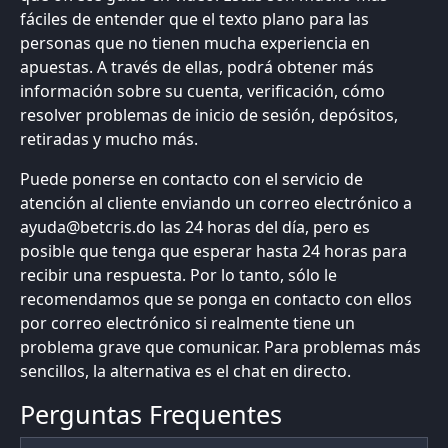
fáciles de entender que el texto plano para las
personas que no tienen mucha experiencia en
apuestas. A través de ellas, podrá obtener más
información sobre su cuenta, verificación, cómo
resolver problemas de inicio de sesión, depósitos,
retiradas y mucho más.
Puede ponerse en contacto con el servicio de
atención al cliente enviando un correo electrónico a
ayuda@betcris.do las 24 horas del día, pero es
posible que tenga que esperar hasta 24 horas para
recibir una respuesta. Por lo tanto, sólo le
recomendamos que se ponga en contacto con ellos
por correo electrónico si realmente tiene un
problema grave que comunicar. Para problemas más
sencillos, la alternativa es el chat en directo.
Perguntas Frequentes