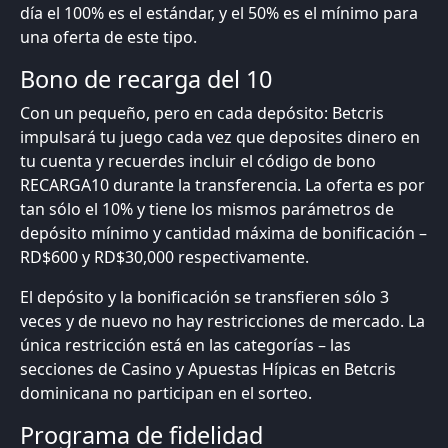
día el 100% es el estándar, y el 50% es el mínimo para
una oferta de este tipo.
Bono de recarga del 10
Con un pequeño, pero en cada depósito: Betcris
impulsará tu juego cada vez que deposites dinero en
tu cuenta y recuerdes incluir el código de bono
RECARGA10 durante la transferencia. La oferta es por
tan sólo el 10% y tiene los mismos parámetros de
depósito mínimo y cantidad máxima de bonificación –
RD$600 y RD$30,000 respectivamente.
El depósito y la bonificación se transfieren sólo 3
veces y de nuevo no hay restricciones de mercado. La
única restricción está en las categorías – las
secciones de Casino y Apuestas Hípicas en Betcris
dominicana no participan en el sorteo.
Programa de fidelidad