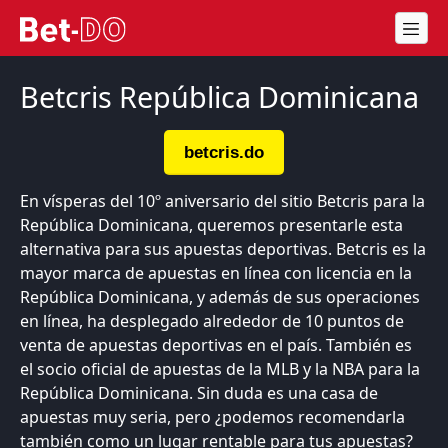
Navegación principal
Betcris República Dominicana
betcris.do
En vísperas del 10º aniversario del sitio Betcris para la
República Dominicana, queremos presentarle esta
alternativa para sus apuestas deportivas. Betcris es la
mayor marca de apuestas en línea con licencia en la
República Dominicana, y además de sus operaciones
en línea, ha desplegado alrededor de 10 puntos de
venta de apuestas deportivas en el país. También es
el socio oficial de apuestas de la MLB y la NBA para la
República Dominicana. Sin duda es una casa de
apuestas muy seria, pero ¿podemos recomendarla
también como un lugar rentable para tus apuestas?